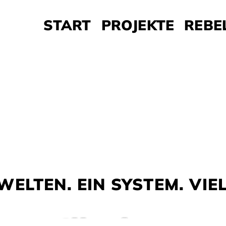
START
PROJEKTE
REBE
DRESS UP
HOME
Wände, Fassaden und Außenf
LTEN. EIN SYSTEM. VIE