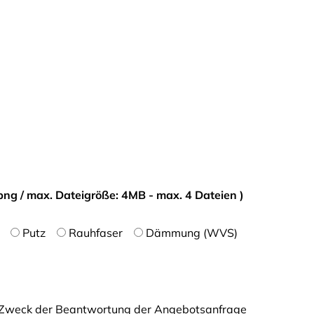
png / max. Dateigröße: 4MB - max. 4 Dateien )
Putz
Rauhfaser
Dämmung (WVS)
um Zweck der Beantwortung der Angebotsanfrage