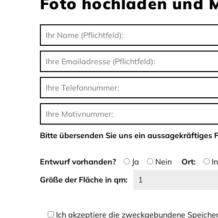
Foto hochladen und M
Bitte übersenden Sie uns ein aussagekräftiges F
Entwurf vorhanden?
Ja
Nein
Ort:
I
Größe der Fläche in qm:
Ich akzeptiere die zweckgebundene Speiche